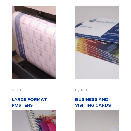
0,00
€
0,00
€
LARGE FORMAT
ADD TO CART
BUSINESS AND
ADD TO CART
POSTERS
VISITING CARDS