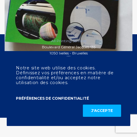
All Printing Services
Boulevard Général Jacques 135
1050 Ixelles - Bruxelles
Notre site web utilise des cookies.
Définissez vos préférences en matière de
confidentialité et/ou acceptez notre
LEGAL NOTICE
CONTACT US
utilisation des cookies.
Français
Nederlands
English
PRÉFÉRENCES DE CONFIDENTIALITÉ
J'ACCEPTE
© 2023 ALL PRINTING SERVICES