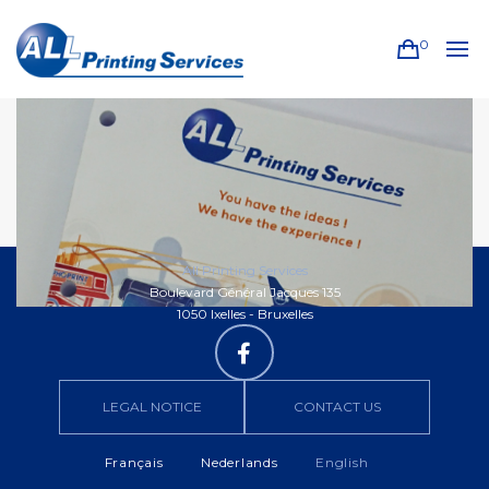
0
All Printing Services
Boulevard Général Jacques 135
1050 Ixelles - Bruxelles
LEGAL NOTICE
CONTACT US
Français
Nederlands
English